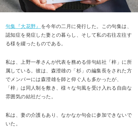
句集『大花野』
を今年の二月に発行した。この句集は、
認知症を発症した妻との暮らし、そして私の右往左往す
る様を綴ったものである。
私は、上野一孝さんが代表を務める俳句結社「梓」に所
属している。彼は、森澄雄の「杉」の編集長をされた方
でメンバーには森澄雄を師と仰ぐ人も多かったが、
「梓」は同人制を敷き、様々な句風を受け入れる自由な
雰囲気の結社だった。
私は、妻の介護もあり、なかなか句会に参加できないで
いた。