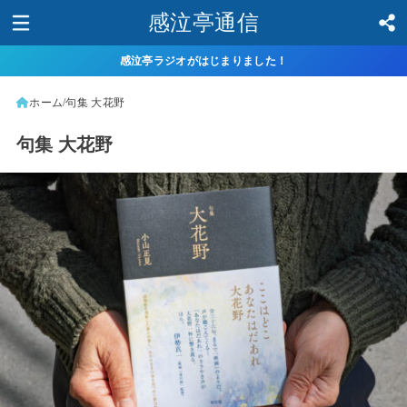
感泣亭通信
感泣亭ラジオがはじまりました！
ホーム
句集 大花野
句集 大花野