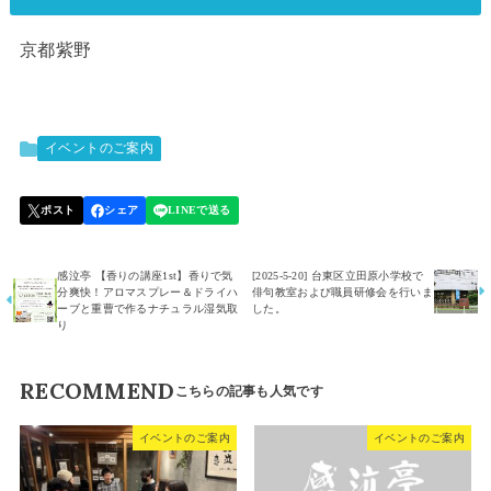
京都紫野
イベントのご案内
感泣亭 【香りの講座1st】香りで気
[2025-5-20] 台東区立田原小学校で
分爽快！アロマスプレー＆ドライハ
俳句教室および職員研修会を行いま
ーブと重曹で作るナチュラル湿気取
した。
り
RECOMMEND
イベントのご案内
イベントのご案内