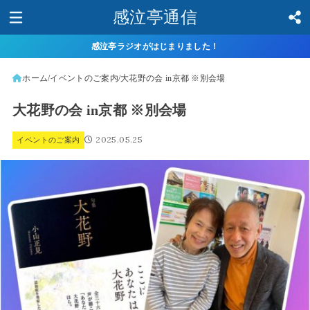
感泣亭通信
感泣亭ラジオがはじまりました！
ホーム
イベントのご案内
大花野の会 in京都 ※別会場
大花野の会 in京都 ※別会場
2025.05.25
イベントのご案内