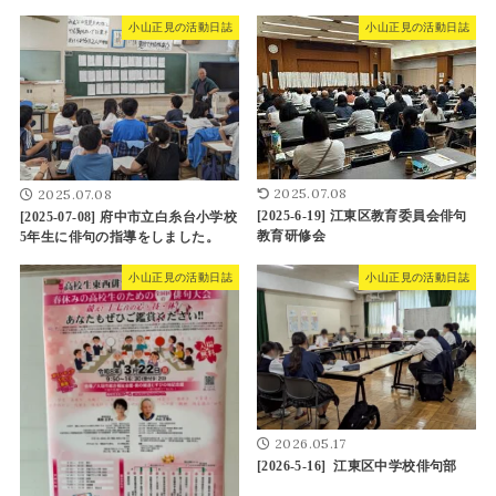
小山正見の活動日誌
小山正見の活動日誌
2025.07.08
2025.07.08
[2025-6-19] 江東区教育委員会俳句
[2025-07-08] 府中市立白糸台小学校
教育研修会
5年生に俳句の指導をしました。
小山正見の活動日誌
小山正見の活動日誌
2026.05.17
[2026-5-16] 江東区中学校俳句部