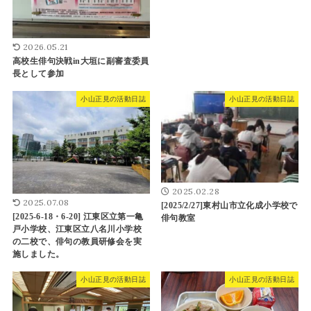
2026.05.21
高校生俳句決戦in大垣に副審査委員
長として参加
小山正見の活動日誌
小山正見の活動日誌
2025.02.28
2025.07.08
[2025/2/27]東村山市立化成小学校で
[2025-6-18・6-20] 江東区立第一亀
俳句教室
戸小学校、江東区立八名川小学校
の二校で、俳句の教員研修会を実
施しました。
小山正見の活動日誌
小山正見の活動日誌