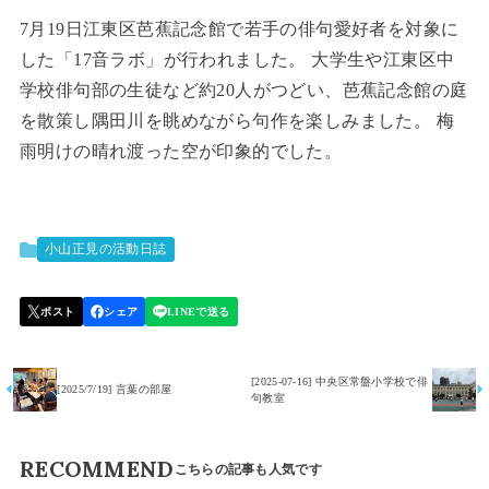
7月19日江東区芭蕉記念館で若手の俳句愛好者を対象に
した「17音ラボ」が行われました。 大学生や江東区中
学校俳句部の生徒など約20人がつどい、芭蕉記念館の庭
を散策し隅田川を眺めながら句作を楽しみました。 梅
雨明けの晴れ渡った空が印象的でした。
小山正見の活動日誌
[2025-07-16] 中央区常盤小学校で俳
[2025/7/19] 言葉の部屋
句教室
RECOMMEND