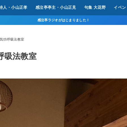
詩人・小山正孝
感泣亭亭主・小山正見
句集 大花野
イベン
感泣亭ラジオがはじまりました！
23] 気功呼吸法教室
 気功呼吸法教室