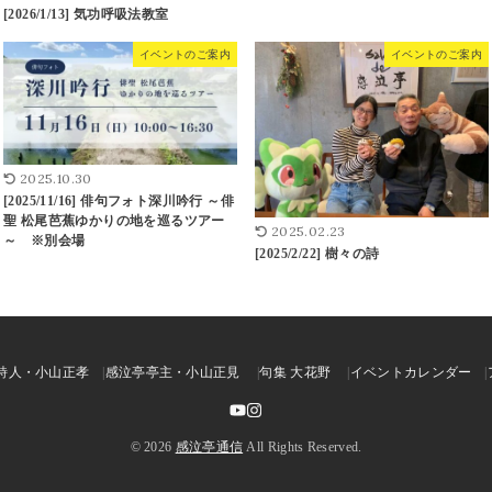
[2026/1/13] 気功呼吸法教室
イベントのご案内
イベントのご案内
2025.10.30
[2025/11/16] 俳句フォト深川吟行 ～俳
聖 松尾芭蕉ゆかりの地を巡るツアー
2025.02.23
～ ※別会場
[2025/2/22] 樹々の詩
詩人・小山正孝
感泣亭亭主・小山正見
句集 大花野
イベントカレンダー
© 2026
感泣亭通信
All Rights Reserved.