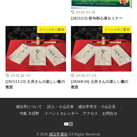
2025.02.19
[2025/2/3] 俳句初心者セミナー
イベントのご案内
イベントのご案内
2025.10.30
2026.07.29
[2025/11/23] 土井さんの楽しい書の
[2026/8/26] 土井さんの楽しい書の
教室
教室
感泣亭について
詩人・小山正孝
感泣亭亭主・小山正見
句集 大花野
イベントカレンダー
アクセス
お問合せ
© 2026
感泣亭通信
All Rights Reserved.