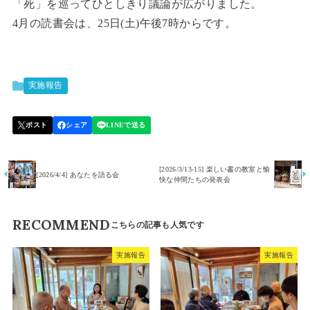
「死」を巡ってひとしきり議論が広がりました。
4月の読書会は、25日(土)午後7時からです。
実施報告
[2026/3/13-15] 楽しい書の教室と愉
[2026/4/4] あなたを語る会
快な仲間たちの発表会
RECOMMEND
実施報告
実施報告