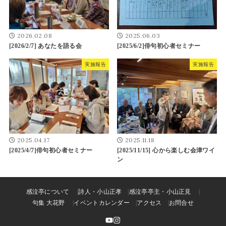
2026.02.08
2025.06.03
[2026/2/7] あなたを語る会
[2025/6/2]俳句初心者セミナー
実施報告
実施報告
2025.04.17
2025.11.18
[2025/4/7]俳句初心者セミナー
[2025/11/15] 心から楽しむ会津ワイ
ン
感泣亭について
詩人・小山正孝
感泣亭亭主・小山正見
句集 大花野
イベントカレンダー
アクセス
お問合せ