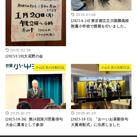
2025.07.08
[2025-6-24] 東京都立立川国際高校
附属小学校で授業を行いました。
2025.02.28
[2025/1/20]大花野の会
小山正見の活動日誌
小山正見の活動日誌
2025.10.29
2025.10.29
[2025-10-26] 第24回深川芭蕉俳句
[2025-10-15] 「おーいお茶新俳句
大会に選者として参加
大賞表彰式」に出席しました