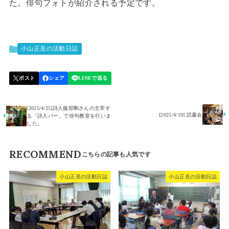
た。俳句フォトが紹介される予定です。
小山正見の活動日誌
[2025/4/25]詩人服部剛さんの主宰す
[2025/4/19] 読書会
る「詩人バー」で俳句教室を行いま
した。
RECOMMEND
小山正見の活動日誌
小山正見の活動日誌