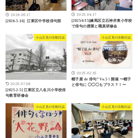
2025.04.17
2026.05.17
[2025/4/15]練馬区立石神井東小学校
[2026-5-16] 江東区中学校俳句部
で俳句の授業と職員研修会
小山正見の活動日誌
小山正見の活動日誌
2025.02.15
帽子屋 de 俳句” Vo.5！開催 〜帽子
2025.07.08
と俳句に ◯◯◯もプラス？！〜
[2025-2-5] 江東区立八名川小学校俳
句教育研修会
小山正見の活動日誌
小山正見の活動日誌